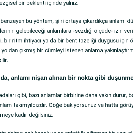
ezgisel bir beklenti içinde yalnız.
benzeyen bu yöntem, şiiri ortaya çıkardıkça anlamı dü
rinin gelebileceği anlamlara -sezdiği ölçüde- izin verir
ği, bir ritm ihtiyacı ya da bir bent tazeliği duygusu iç
da yoldan çıkmış bir cümleyi istenen anlama yakınlaştırma
lir.
da, anlamı nişan alınan bir nokta gibi düşünme
aları gibi, bazı anlamlar birbirine daha yakın durur, baz
 anlam takımyıldızdır. Göğe bakıyorsunuz ve hatta gör
tmeye kadir değilsiniz.