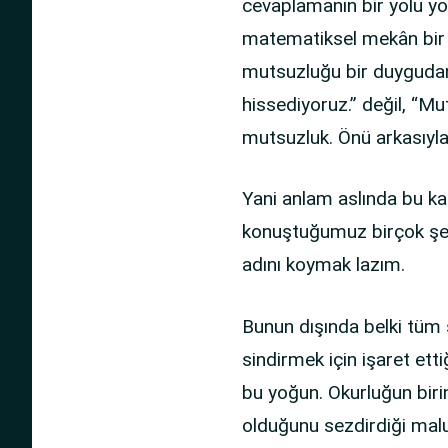
cevaplamanın bir yolu yok
matematiksel mekân bir y
mutsuzluğu bir duygudan 
hissediyoruz.” değil, “Mu
mutsuzluk. Önü arkasıyla
Yani anlam aslında bu kad
konuştuğumuz birçok şey
adını koymak lazım.
Bunun dışında belki tüm s
sindirmek için işaret ett
bu yoğun. Okurluğun birin
olduğunu sezdirdiği malu