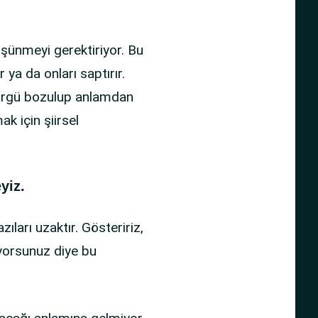
şünmeyi gerektiriyor. Bu
 ya da onları saptırır.
in örgü bozulup anlamdan
k için şiirsel
yiz.
ıları uzaktır. Gösteririz,
üyorsunuz diye bu