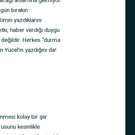
lacağı anlamına gelmiyor.
Bugün bırakın
imin yazdıklarını
tki, haber verdiği duygu
ır değildir. Herkes “durma
an Yücel’in yazdığını da!
enmesi kolay bir şiir
usunu kesinlikle