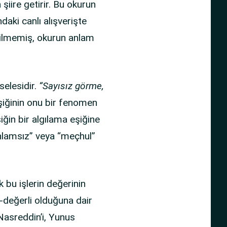
 şiire getirir. Bu okurun
ndaki canlı alışverişte
üketilmemiş, okurun anlam
selesidir.
“Sayısız görme,
şiğinin onu bir fenomen
iğin bir algılama eşiğine
anlamsız” veya “meçhul”
k bu işlerin değerinin
-değerli olduğuna dair
Nasreddin’i, Yunus