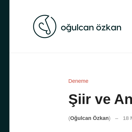
E
v
d
Deneme
Şiir ve A
(
Oğulcan Özkan
)
18 