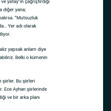
ve yatay”ın çağrıştırdığı
a diğer yana;
kalırsa. “Mutsuzluk
’da… Yer adı olarak
iyor.
naliz yapsak anlam diye
liriz. Belki o kümenin
irler. Bu şiirleri
r. Ece Ayhan şiirlerinde
ği ve bir arka planı