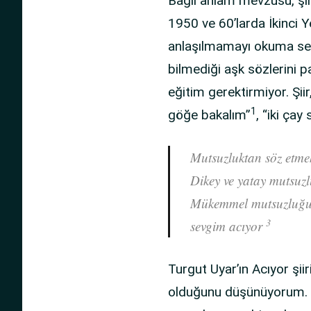
Bağıl anlam mevzusu, şiir
1950 ve 60’larda İkinci Yen
anlaşılmamayı okuma sevg
bilmediği aşk sözlerini 
eğitim gerektirmiyor. Şiir
1
göğe bakalım”
, “iki çay
Mutsuzluktan söz etme
Dikey ve yatay mutsuz
Mükemmel mutsuzluğu
3
sevgim acıyor
Turgut Uyar’ın Acıyor şiir
olduğunu düşünüyorum. A