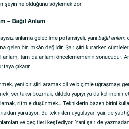
n şeyin ne olduğunu söylemek zor.
am – Bağıl Anlam
, sayısız anlama gelebilme potansiyeli, yani
bağıl anlam
o
elen bir imkân değildir. Şair şiiri kurarken cümleleri
ğıl anlam, tam da anlamı öncelememenin sonucudur. An
rtaya çıkarır.
türmek, yeni bir şiiri aramak dil ve biçimle uğraşmayı ger
tmek; sentaksı bozmak, dildeki yapıyı ya da kelimenin e
lamak, ritmle düşünmek… Tekniklerin bazen birini kull
nakları yaratıyor. Bu teknikleri uygulayan şair de yapt
 anlamları ve geçitleri keşfediyor. Yani şair de yazma