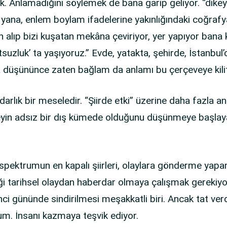
. Anlamadığını söylemek de bana garip geliyor. “dikey 
ana, enlem boylam ifadelerine yakınlığındaki coğrafy
alıp bizi kuşatan mekâna çeviriyor, yer yapıyor bana 
tsuzluk’ ta yaşıyoruz.” Evde, yatakta, şehirde, İstanbul
 düşününce zaten bağlam da anlamı bu çerçeveye kilitl
arlık bir meseledir. “Şiirde etki” üzerine daha fazla a
in adsız bir dış kümede olduğunu düşünmeye başlayabi
pektrumun en kapalı şiirleri, olaylara gönderme yapan şi
iği tarihsel olaydan haberdar olmaya çalışmak gerekiyo
ci gününde sindirilmesi meşakkatli biri. Ancak tat verdi
m. İnsanı kazmaya teşvik ediyor.