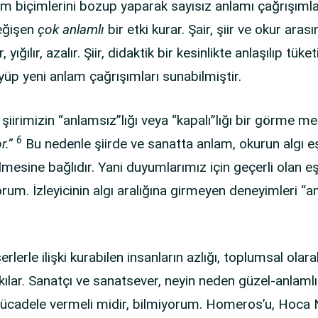
llanım biçimlerini bozup yaparak sayısız anlamı çağrışımla
değişen
çok anlamlı
bir etki kurar. Şair, şiir ve okur arası
 yığılır, azalır. Şiir, didaktik bir kesinlikte anlaşılıp t
üp yeni anlam çağrışımları sunabilmiştir.
. şiirimizin “anlamsız”lığı veya “kapalı”lığı bir görme me
6
or.”
Bu nedenle şiirde ve sanatta anlam, okurun algı e
ilmesine bağlıdır. Yani duyumlarımız için geçerli olan eş
um. İzleyicinin algı aralığına girmeyen deneyimleri “
lerle ilişki kurabilen insanların azlığı, toplumsal olara
kılar. Sanatçı ve sanatsever, neyin neden güzel-anlamlı
 mücadele vermeli midir, bilmiyorum. Homeros’u, Hoca 