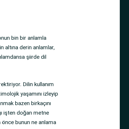
nun bin bir anlamla
n altına derin anlamlar,
lamdansa şiirde dil
ektiriyor. Dilin kullanım
timolojik yaşamını izleyip
anmak bazen birkaçını
ığı işten doğan metne
dan önce bunun ne anlama