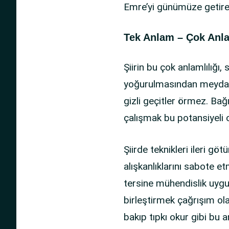
Emre’yi günümüze getire
Tek Anlam – Çok Anl
Şiirin bu çok anlamlılığı
yoğurulmasından meydana g
gizli geçitler örmez. Ba
çalışmak bu potansiyeli o
Şiirde teknikleri ileri gö
alışkanlıklarını sabote e
tersine mühendislik uygu
birleştirmek çağrışım ola
bakıp tıpkı okur gibi bu