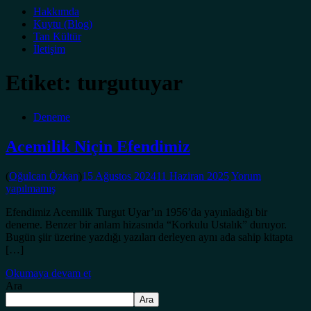
Hakkımda
Kuytu (Blog)
Tan Kültür
İletişim
Etiket:
turgutuyar
Deneme
Acemilik Niçin Efendimiz
(
Oğulcan Özkan
)
15 Ağustos 2024
11 Haziran 2025
Yorum
yapılmamış
Efendimiz Acemilik Turgut Uyar’ın 1956’da yayınladığı bir
deneme. Benzer bir anlam hizasında “Korkulu Ustalık” duruyor.
Bugün şiir üzerine yazdığı yazıları derleyen aynı ada sahip kitapta
[…]
Okumaya devam et
Ara
Ara