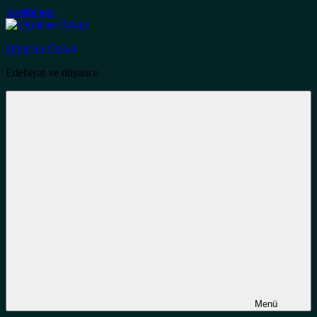
İçeriğe geç
Oğulcan Özkan
Edebiyat ve düşünce
Menü