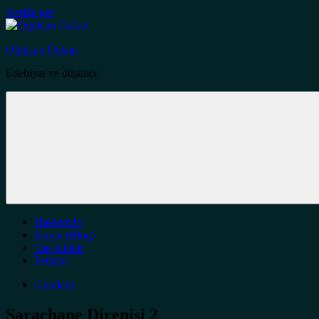
İçeriğe geç
Oğulcan Özkan
Edebiyat ve düşünce
Hakkımda
Kuytu (Blog)
Tan Kültür
İletişim
Gündem
Saraçhane Direnişi 2