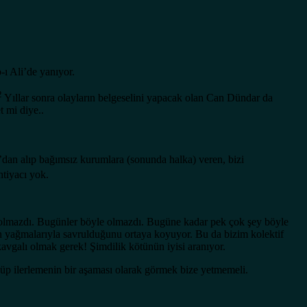
-ı Ali’de yanıyor.
2
Yıllar sonra olayların belgeselini yapacak olan Can Dündar da
 mi diye..
m’dan alıp bağımsız kurumlara (sonunda halka) veren, bizi
htiyacı yok.
le olmazdı. Bugünler böyle olmazdı. Bugüne kadar pek çok şey böyle
in yağmalarıyla savrulduğunu ortaya koyuyor. Bu da bizim kolektif
avgalı olmak gerek! Şimdilik kötünün iyisi aranıyor.
nüp ilerlemenin bir aşaması olarak görmek bize yetmemeli.