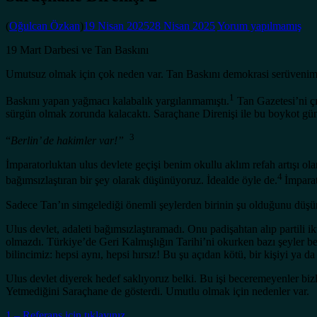
(
Oğulcan Özkan
)
19 Nisan 2025
28 Nisan 2025
Yorum yapılmamış
19 Mart Darbesi ve Tan Baskını
Umutsuz olmak için çok neden var. Tan Baskını demokrasi serüvenimizd
1
Baskını yapan yağmacı kalabalık yargılanmamıştı.
Tan Gazetesi’ni ç
sürgün olmak zorunda kalacaktı. Saraçhane Direnişi ile bu boykot gü
3
“
Berlin’ de hakimler var!”
İmparatorluktan ulus devlete geçişi benim okullu aklım refah artışı ol
4
bağımsızlaştıran bir şey olarak düşünüyoruz. İdealde öyle de.
İmparat
Sadece Tan’ın simgelediği önemli şeylerden birinin şu olduğunu düş
Ulus devlet, adaleti bağımsızlaştıramadı. Onu padişahtan alıp partil
olmazdı. Türkiye’de Geri Kalmışlığın Tarihi’ni okurken bazı şeyler b
bilincimiz: hepsi aynı, hepsi hırsız! Bu şu açıdan kötü, bir kişiyi y
Ulus devlet diyerek hedef saklıyoruz belki. Bu işi beceremeyenler bi
Yetmediğini Saraçhane de gösterdi. Umutlu olmak için nedenler var.
1 – Referans için tıklayınız.