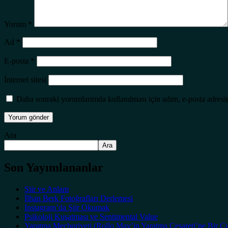
Yorum
*
Ad
*
E-posta
*
İnternet sitesi
Daha sonraki yorumlarımda kullanılması için adım, e-posta adresim
Ara
Ara
Son Yayımlananlar
Şiir ve Anlam
İlhan Berk Fotoğrafları Derlemesi
Instagram’da Şiir Okumak
Psikoloji Kuşatması ve Sentimental Value
Yaratma Mecburiyeti (Rollo May’in Yaratma Cesareti’ne Bir Çı