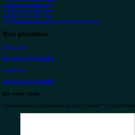
2- Referans için tıklayınız.
3- Referans için tıklayınız.
4- Referans için tıklayınız.
Can Dündar’ın Tan Baskını belgeseli için tıklayınız.
Yazı gezinmesi
Önceki yazı
Saraçhane Direnişi 1
Sonraki yazı
Saraçhane Direnişi 3
Bir yanıt yazın
E-posta adresiniz yayınlanmayacak.
Gerekli alanlar
*
ile işaretlenmişl