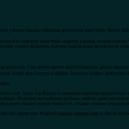
e yokuşun başında kaldığımızı gösteren bir işaret fişeği; Sirkeci, Bab
ıkaran ekip yargılanıp nihayetinde sürgünde yaşamak zorunda kalmıştı.
nlerinde yeniden düşündüm. Yokuşun başında kalan demokrasi mi adalet
arak görüyordu. Ulus devleti adalette keyfiyeti kaldıran, güçleri tekada
orluk, krallık filan savunuyor değilim. Dünyanın krallara, padişahlara i
ündüm:
i iktidara verdi. Yoksa Tan Baskını ve peşindeki mahkeme süreçleri böy
erraklaştı. İlk günden beri kalkınma gücünün, mülkün, partili kuvvetler
a da bir kurumu elemine etmekle bitmeyecek. Müesses nizamın tamamıyla k
zleriz. Biz yapsak olur. Bugünkü
yasama-yürütme-yargı
’yı dün ile düşü