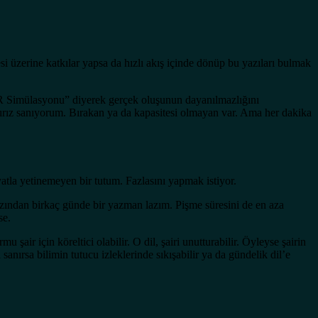
si üzerine katkılar yapsa da hızlı akış içinde dönüp bu yazıları bulmak
TR Simülasyonu” diyerek gerçek oluşunun dayanılmazlığını
ırız sanıyorum. Bırakan ya da kapasitesi olmayan var. Ama her dakika
tla yetinemeyen bir tutum. Fazlasını yapmak istiyor.
azından birkaç günde bir yazman lazım. Pişme süresini de en aza
se.
air için köreltici olabilir. O dil, şairi unutturabilir. Öyleyse şairin
ırsa bilimin tutucu izleklerinde sıkışabilir ya da gündelik dil’e