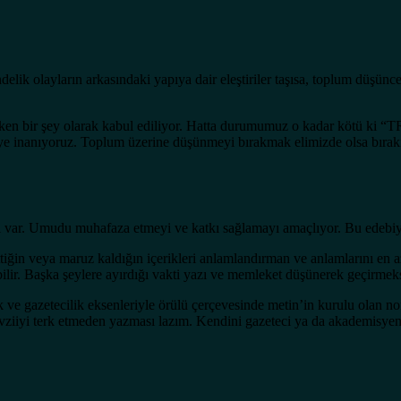
ik olayların arkasındaki yapıya dair eleştiriler taşısa, toplum düşünce
ken bir şey olarak kabul ediliyor. Hatta durumumuz o kadar kötü ki “
diye inanıyoruz. Toplum üzerine düşünmeyi bırakmak elimizde olsa bırak
i var. Umudu muhafaza etmeyi ve katkı sağlamayı amaçlıyor. Bu edebiya
tiğin veya maruz kaldığın içerikleri anlamlandırman ve anlamlarını en 
abilir. Başka şeylere ayırdığı vakti yazı ve memleket düşünerek geçirmek
 gazetecilik eksenleriyle örülü çerçevesinde metin’in kurulu olan normu ş
iiyi terk etmeden yazması lazım. Kendini gazeteci ya da akademisyen san