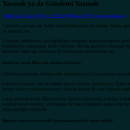
Yazmak ya da Gündemi Yazmak
(
Oğulcan Özkan
)
20 Mayıs 2025
20 Mayıs 2025
Yorum yapılmamış
Gündemi yazmak zor. Sanki tüketim dünyasına ait ürünler. Metin, gündel
ve okumak zor.
Gündem, memlekette akıl sağlığımızı korumak adına kaçınılması gere
hafifletmeye çalışıyoruz. İnkâr ediyoruz. Bu tek şansımız olmamalı 
üstümüze daha ağır yüklenen bir makinadan soyutlanmak zor.
Bunlar her tarafı. Biraz şair tarafını söyleyelim.
Gündemi yazmanın, bireysel etki alanındaki iyi’yi kovalamaya gayret
Gündemi yazmak, sıkı bir ritimle mesai yapmayı gerektiriyor. Takip et
indirip hızlıca yayınlaman gerek. Olaylar akıyor. Bu şairi idmanlı tut
Lakin gündem kendi dilini buluyor. Siyaset dünyasının politika, hukuk ve
kendini ihmal etmeden, edebiyattan bir bakış olduğunu kabul edip mevz
alışıp şairliğini yitirebilir.
Düşünce yazıları yazarken dil’i şaşırtmanın nasıl bir önemi olabilir.