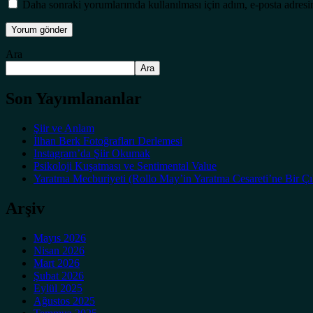
Daha sonraki yorumlarımda kullanılması için adım, e-posta adresim
Ara
Ara
Son Yayımlananlar
Şiir ve Anlam
İlhan Berk Fotoğrafları Derlemesi
Instagram’da Şiir Okumak
Psikoloji Kuşatması ve Sentimental Value
Yaratma Mecburiyeti (Rollo May’in Yaratma Cesareti’ne Bir Çı
Arşiv
Mayıs 2026
Nisan 2026
Mart 2026
Şubat 2026
Eylül 2025
Ağustos 2025