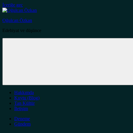
İçeriğe geç
Oğulcan Özkan
Edebiyat ve düşünce
Hakkımda
Kuytu (Blog)
Tan Kültür
İletişim
Deneme
Gündem