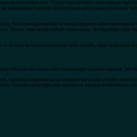
ını da onun kitlesi okur. Tersine koyu gündem, edebi mizaçla ilişki kuru
 ile farkındalığın buluştuğu alanlar yaratıp aklın putları için tekinsiz k
an biri. Bu duyarlılığa denebilir ki sanatçı dünyanın haline dayanmakta
r. Sanatın fıtratı gereği muhalif olması budur. Bu duyarlığın şiirin dış
ir ya da oyun da insanca yaşamanın safını tutabilir, sanat’ın piyasaya veya
uluk bilincinin bir parçası şiirle ulaşamadığın insanlara ulaşmak. Şiir
mak, toplumsal değişimin yavaş olduğunu kabul edip yüreğini dindirmek
ilir. Önceden gösterdiğin mücadelenin ve yaptığın fedakarlıkların etk