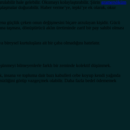
labilir hale gelebilir. Okumayı kolaylaştırabilir. Şiirin
gramersöküm
arşılaşmalar doğurabilir. Haber verme’ye, tepki’ye ek olarak, okur
 fena güçlük çeken onun değişmesini biçare arzulayan kişidir. Gücü
ına taşması, dönüştürücü aklın üretiminde zarif bir pay sahibi olması
 bireysel kurtuluşlara ait bir çaba olmadığını hatırlatır.
 düşünmeyi bilmeyenlerle farklı bir zeminde kolektif düşünmek.
, insana ve topluma dair bazı kabulleri cebe koyup kendi yağında
isizliğini görüp vazgeçmek olabilir. Daha fazla bedel ödememek