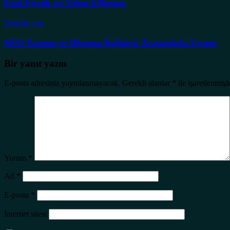
Erol Eğrek ve Yetim Ülkemiz
Sonraki yazı
SEO Yazımı ve Okuma Kültürü Arasındaki Uyum
Bir yanıt yazın
E-posta adresiniz yayınlanmayacak.
Gerekli alanlar
*
ile işaretlenmişl
Yorum
*
Ad
*
E-posta
*
İnternet sitesi