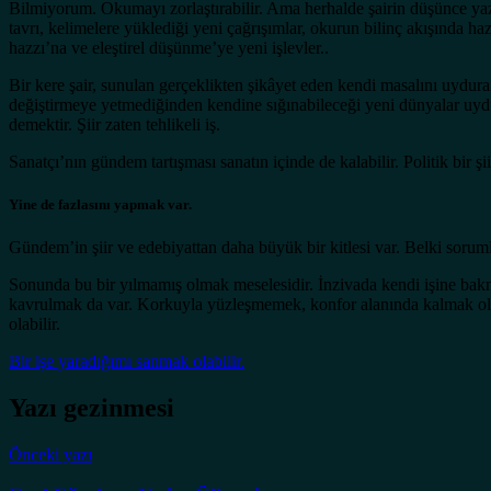
Bilmiyorum. Okumayı zorlaştırabilir. Ama herhalde şairin düşünce yazıs
tavrı, kelimelere yüklediği yeni çağrışımlar, okurun bilinç akışında haz
hazzı’na ve eleştirel düşünme’ye yeni işlevler..
Bir kere şair, sunulan gerçeklikten şikâyet eden kendi masalını uydur
değiştirmeye yetmediğinden kendine sığınabileceği yeni dünyalar uyduru
demektir. Şiir zaten tehlikeli iş.
Sanatçı’nın gündem tartışması sanatın içinde de kalabilir. Politik bir şi
Yine de fazlasını yapmak var.
Gündem’in şiir ve edebiyattan daha büyük bir kitlesi var. Belki soruml
Sonunda bu bir yılmamış olmak meselesidir. İnzivada kendi işine bak
kavrulmak da var. Korkuyla yüzleşmemek, konfor alanında kalmak olab
olabilir.
Bir işe yaradığımı sanmak olabilir.
Yazı gezinmesi
Önceki yazı