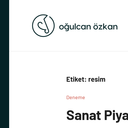
İçeriğe
geç
Ed
v
d
Etiket:
resim
Deneme
Sanat Piy