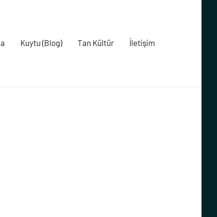
da
Kuytu (Blog)
Tan Kültür
İletişim