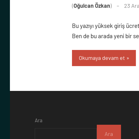
(
Oğulcan Özkan
)
23 Ara
Bu yazıyı yüksek giriş ücre
Ben de bu arada yeni bir s
Okumaya devam et
Ara
Ara