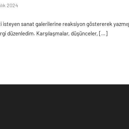
lık 2024
Yorum
yapılmamış
ti isteyen sanat galerilerine reaksiyon göstererek yazmış
ergi düzenledim. Karşılaşmalar, düşünceler, […]