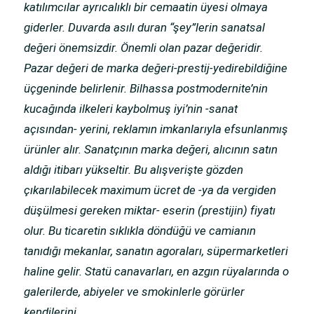
katılımcılar ayrıcalıklı bir cemaatin üyesi olmaya
giderler. Duvarda asılı duran “şey”lerin sanatsal
değeri önemsizdir. Önemli olan pazar değeridir.
Pazar değeri de marka değeri-prestij-yedirebildiğine
üçgeninde belirlenir. Bilhassa postmodernite’nin
kucağında ilkeleri kaybolmuş iyi’nin -sanat
açısından- yerini, reklamın imkanlarıyla efsunlanmış
ürünler alır. Sanatçının marka değeri, alıcının satın
aldığı itibarı yükseltir. Bu alışverişte gözden
çıkarılabilecek maximum ücret de -ya da vergiden
düşülmesi gereken miktar- eserin (prestijin) fiyatı
olur. Bu ticaretin sıklıkla döndüğü ve camianın
tanıdığı mekanlar, sanatın agoraları, süpermarketleri
haline gelir. Statü canavarları, en azgın rüyalarında o
galerilerde, abiyeler ve smokinlerle görürler
kendilerini.