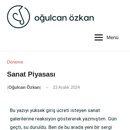
Oğulcan
Edebiyat
ve
Özkan
düşünce
Menü
Deneme
Sanat Piyasası
(
Oğulcan Özkan
)
23 Aralık 2024
Yorum
yapılmamış
Bu yazıyı yüksek giriş ücreti isteyen sanat
galerilerine reaksiyon göstererek yazmıştım. Gün
geçti, su duruldu. Ben de bu arada yeni bir sergi