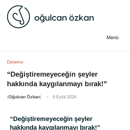
Oğulcan
Edebiyat
ve
Özkan
düşünce
Menü
Deneme
“Değiştiremeyeceğin şeyler
hakkında kaygılanmayı bırak!”
(
Oğulcan Özkan
)
6 Eylül 2024
Yorum
yapılmamış
“Değiştiremeyeceğin şeyler
hakkında kaygılanmayı bırak!”