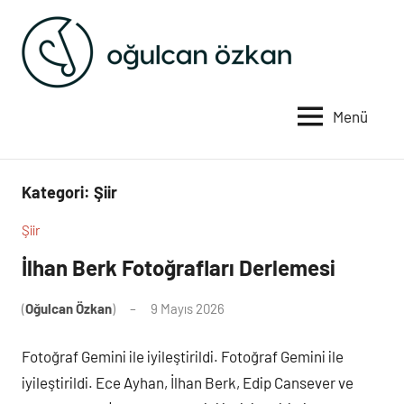
İçeriğe
geç
Oğulcan
Edebiyat
ve
Özkan
düşünce
Menü
Kategori:
Şiir
Şiir
İlhan Berk Fotoğrafları Derlemesi
(
Oğulcan Özkan
)
9 Mayıs 2026
Yorum
yapılmamış
Fotoğraf Gemini ile iyileştirildi. Fotoğraf Gemini ile
iyileştirildi. Ece Ayhan, İlhan Berk, Edip Cansever ve