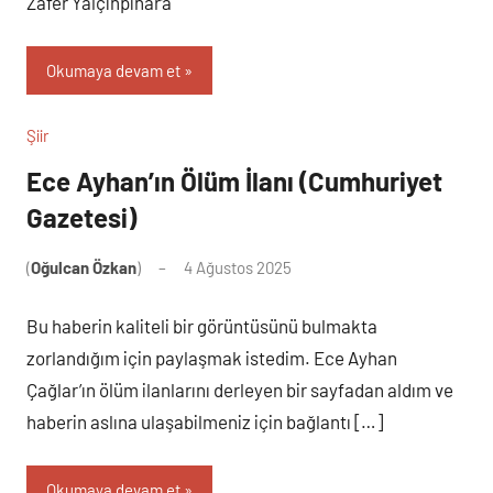
Zafer Yalçınpınar‘a
Okumaya devam et
Şiir
Ece Ayhan’ın Ölüm İlanı (Cumhuriyet
Gazetesi)
(
Oğulcan Özkan
)
4 Ağustos 2025
Yorum
yapılmamış
Bu haberin kaliteli bir görüntüsünü bulmakta
zorlandığım için paylaşmak istedim. Ece Ayhan
Çağlar’ın ölüm ilanlarını derleyen bir sayfadan aldım ve
haberin aslına ulaşabilmeniz için bağlantı […]
Okumaya devam et