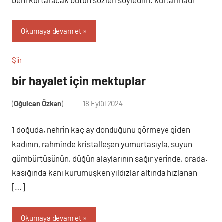
Okumaya devam et
Şiir
bir hayalet için mektuplar
(
Oğulcan Özkan
)
18 Eylül 2024
Yorum
yapılmamış
1 doğuda, nehrin kaç ay donduğunu görmeye giden
kadının, rahminde kristalleşen yumurtasıyla, suyun
gümbürtüsünün, düğün alaylarının sağır yerinde, orada.
kasığında kanı kurumuşken yıldızlar altında hızlanan
[…]
Okumaya devam et