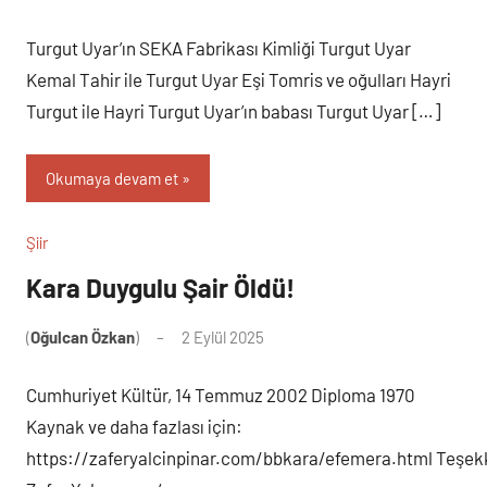
yapılmamış
Turgut Uyar’ın SEKA Fabrikası Kimliği Turgut Uyar
Kemal Tahir ile Turgut Uyar Eşi Tomris ve oğulları Hayri
Turgut ile Hayri Turgut Uyar’ın babası Turgut Uyar […]
Okumaya devam et
Şiir
Kara Duygulu Şair Öldü!
(
Oğulcan Özkan
)
2 Eylül 2025
Yorum
yapılmamış
Cumhuriyet Kültür, 14 Temmuz 2002 Diploma 1970
Kaynak ve daha fazlası için:
https://zaferyalcinpinar.com/bbkara/efemera.html Teşek