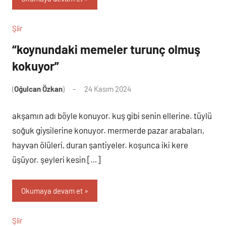
Şiir
“koynundaki memeler turunç olmuş
kokuyor”
(
Oğulcan Özkan
)
24 Kasım 2024
Yorum
yapılmamış
akşamın adı böyle konuyor. kuş gibi senin ellerine. tüylü
soğuk giysilerine konuyor. mermerde pazar arabaları,
hayvan ölüleri, duran şantiyeler. koşunca iki kere
üşüyor. şeyleri kesin […]
Okumaya devam et
Şiir