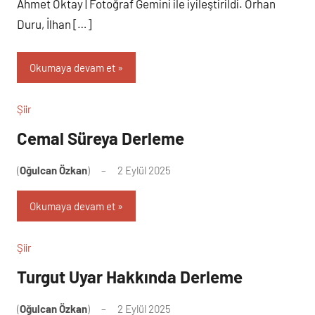
Ahmet Oktay | Fotoğraf Gemini ile iyileştirildi. Orhan
Duru, İlhan […]
Okumaya devam et
Şiir
Cemal Süreya Derleme
(
Oğulcan Özkan
)
2 Eylül 2025
Yorum
yapılmamış
Okumaya devam et
Şiir
Turgut Uyar Hakkında Derleme
(
Oğulcan Özkan
)
2 Eylül 2025
Yorum