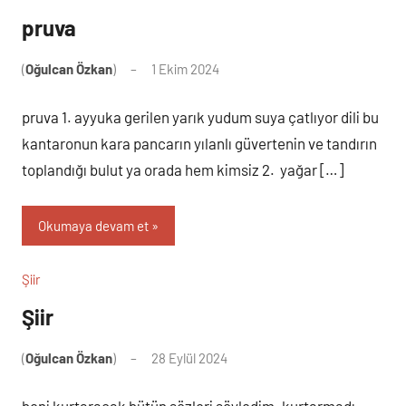
pruva
(
Oğulcan Özkan
)
1 Ekim 2024
Yorum
yapılmamış
pruva 1. ayyuka gerilen yarık yudum suya çatlıyor dili bu
kantaronun kara pancarın yılanlı güvertenin ve tandırın
toplandığı bulut ya orada hem kimsiz 2. yağar […]
Okumaya devam et
Şiir
Şiir
(
Oğulcan Özkan
)
28 Eylül 2024
Yorum
yapılmamış
beni kurtaracak bütün sözleri söyledim. kurtarmadı