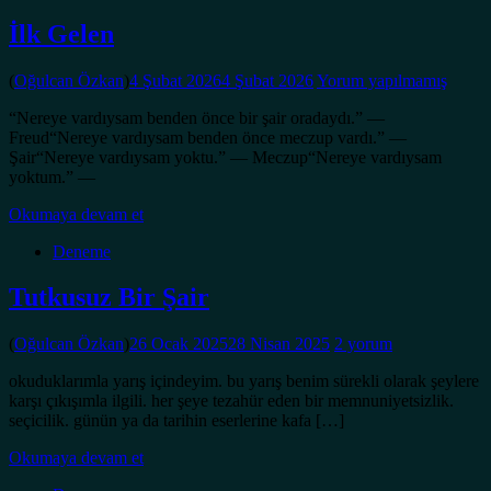
İlk Gelen
(
Oğulcan Özkan
)
4 Şubat 2026
4 Şubat 2026
Yorum yapılmamış
“Nereye vardıysam benden önce bir şair oradaydı.” —
Freud“Nereye vardıysam benden önce meczup vardı.” —
Şair“Nereye vardıysam yoktu.” — Meczup“Nereye vardıysam
yoktum.” —
Okumaya devam et
Deneme
Tutkusuz Bir Şair
(
Oğulcan Özkan
)
26 Ocak 2025
28 Nisan 2025
2 yorum
okuduklarımla yarış içindeyim. bu yarış benim sürekli olarak şeylere
karşı çıkışımla ilgili. her şeye tezahür eden bir memnuniyetsizlik.
seçicilik. günün ya da tarihin eserlerine kafa […]
Okumaya devam et