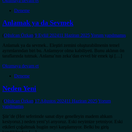
Okumaya devam et
Deneme
Anlamak ya da Sevmek
(
Oğulcan Özkan
)
9 Eylül 2024
11 Haziran 2025
Yorum yapılmamış
Anlamak ya da sevmek.. Eleştiri zemini oluşturabilmenin temel
ayrımlarından biri bu. Anlamıyor olma kabiliyeti. Bunu aklının ön
taraflarında tutmak. Anlama’nın zeka’dan evvel bir emek işi […]
Okumaya devam et
Deneme
Neden Yeni
(
Oğulcan Özkan
)
17 Ağustos 2024
11 Haziran 2025
Yorum
yapılmamış
Şiir’de (Her seferimde sanat diye genelleyin madem ahkam
kesiyoruz.) neden yeni’yi arıyoruz. Eski neyimize yetmiyor. Eski
etkileri çoğaltmak bugün neyi karşılamıyor. Belki bu giriş