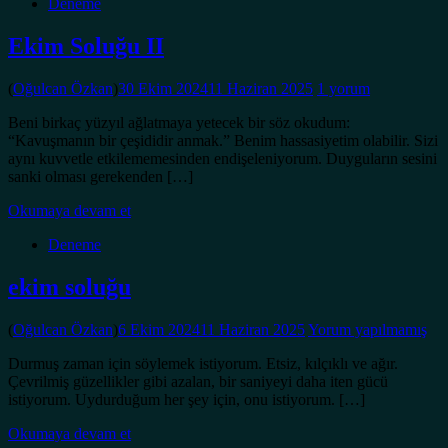
Deneme
Ekim Soluğu II
(
Oğulcan Özkan
)
30 Ekim 2024
11 Haziran 2025
1 yorum
Beni birkaç yüzyıl ağlatmaya yetecek bir söz okudum:
“Kavuşmanın bir çeşididir anmak.” Benim hassasiyetim olabilir. Sizi
aynı kuvvetle etkilememesinden endişeleniyorum. Duyguların sesini
sanki olması gerekenden […]
Okumaya devam et
Deneme
ekim soluğu
(
Oğulcan Özkan
)
6 Ekim 2024
11 Haziran 2025
Yorum yapılmamış
Durmuş zaman için söylemek istiyorum. Etsiz, kılçıklı ve ağır.
Çevrilmiş güzellikler gibi azalan, bir saniyeyi daha iten gücü
istiyorum. Uydurduğum her şey için, onu istiyorum. […]
Okumaya devam et