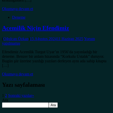
kendiliğinden […]
Okumaya devam et
Deneme
Acemilik Niçin Efendimiz
(
Oğulcan Özkan
)
15 Ağustos 2024
11 Haziran 2025
Yorum
yapılmamış
Efendimiz Acemilik Turgut Uyar’ın 1956’da yayınladığı bir
deneme. Benzer bir anlam hizasında “Korkulu Ustalık” duruyor.
Bugün şiir üzerine yazdığı yazıları derleyen aynı ada sahip kitapta
[…]
Okumaya devam et
Yazı sayfalaması
1
2
Sonraki yazılar
»
Ara
Ara