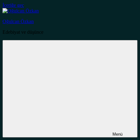
İçeriğe geç
Oğulcan Özkan
Edebiyat ve düşünce
Menü