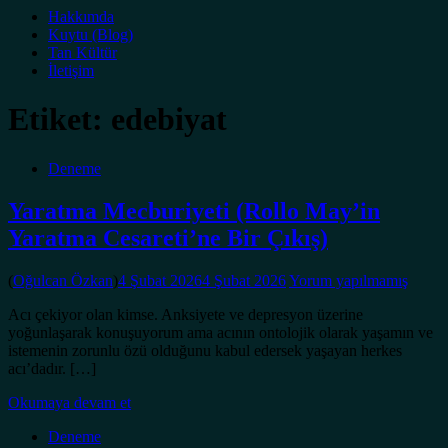
Hakkımda
Kuytu (Blog)
Tan Kültür
İletişim
Etiket:
edebiyat
Deneme
Yaratma Mecburiyeti (Rollo May’in
Yaratma Cesareti’ne Bir Çıkış)
(
Oğulcan Özkan
)
4 Şubat 2026
4 Şubat 2026
Yorum yapılmamış
Acı çekiyor olan kimse. Anksiyete ve depresyon üzerine
yoğunlaşarak konuşuyorum ama acının ontolojik olarak yaşamın ve
istemenin zorunlu özü olduğunu kabul edersek yaşayan herkes
acı’dadır. […]
Okumaya devam et
Deneme