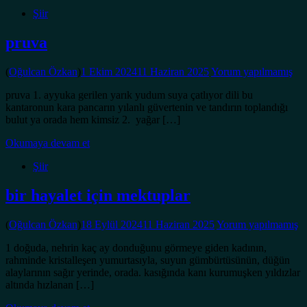
Şiir
pruva
(
Oğulcan Özkan
)
1 Ekim 2024
11 Haziran 2025
Yorum yapılmamış
pruva 1. ayyuka gerilen yarık yudum suya çatlıyor dili bu
kantaronun kara pancarın yılanlı güvertenin ve tandırın toplandığı
bulut ya orada hem kimsiz 2. yağar […]
Okumaya devam et
Şiir
bir hayalet için mektuplar
(
Oğulcan Özkan
)
18 Eylül 2024
11 Haziran 2025
Yorum yapılmamış
1 doğuda, nehrin kaç ay donduğunu görmeye giden kadının,
rahminde kristalleşen yumurtasıyla, suyun gümbürtüsünün, düğün
alaylarının sağır yerinde, orada. kasığında kanı kurumuşken yıldızlar
altında hızlanan […]